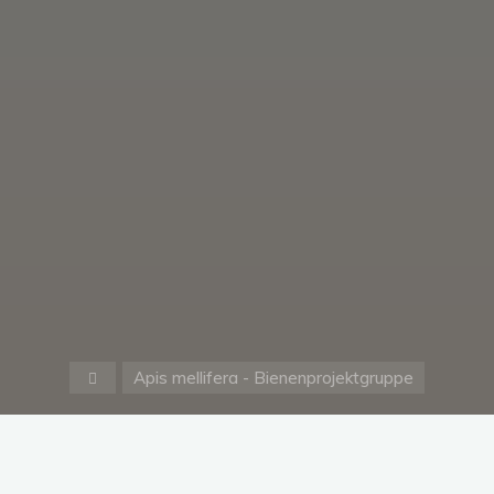
Start
Apis mellifera - Bienenprojektgruppe
Warenkorb