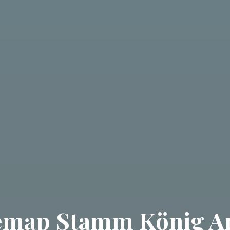
emap Stamm König A