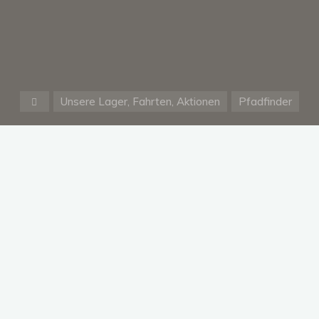
Start
Unsere Lager, Fahrten, Aktionen
Pfadfinder
Warenkorb
Ein Stammesrat ist eine wichtige
Sache, ohne seine Entscheidungen