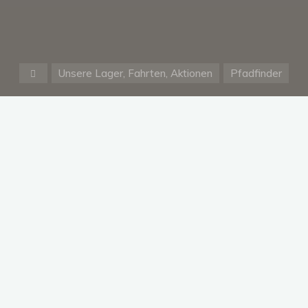
Start
Unsere Lager, Fahrten, Aktionen
Pfadfinder
Warenkorb
Am Sonntag trafen sich Jakob,
Stefan, Axel und ich max wurde
leider Krank.